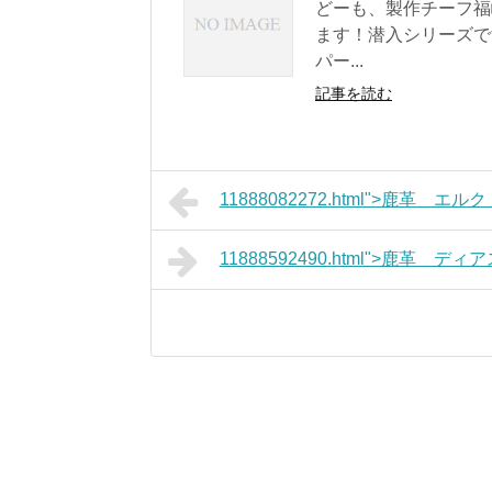
どーも、製作チーフ福
ます！潜入シリーズで
パー...
記事を読む
11888082272.html">鹿革
11888592490.html">鹿革