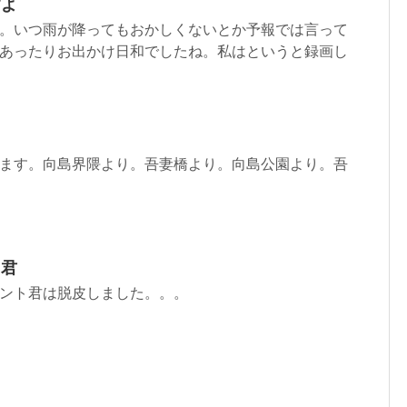
すよ
。いつ雨が降ってもおかしくないとか予報では言って
あったりお出かけ日和でしたね。私はというと録画し
ます。向島界隈より。吾妻橋より。向島公園より。吾
ト君
ント君は脱皮しました。。。