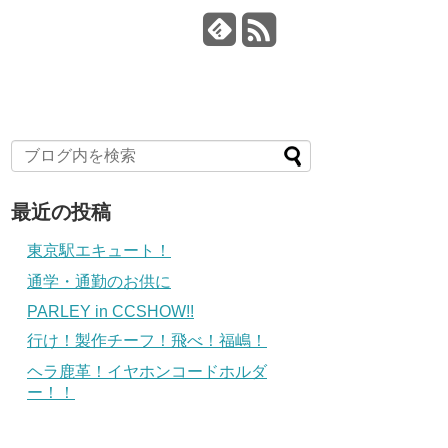
最近の投稿
東京駅エキュート！
通学・通勤のお供に
PARLEY in CCSHOW!!
行け！製作チーフ！飛べ！福嶋！
ヘラ鹿革！イヤホンコードホルダ
ー！！