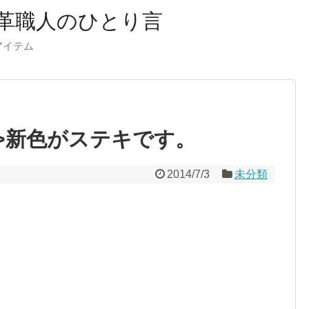
革職人のひとり言
ーアイテム
tml”>新色がステキです。
2014/7/3
未分類