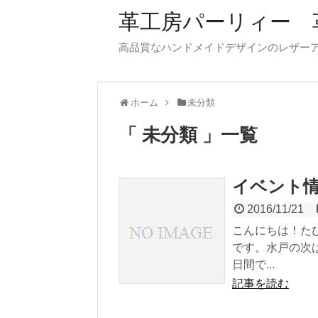
革工房パーリィー 
高品質なハンドメイドデザインのレザ
ホーム
未分類
未分類
一覧
イベント
2016/11/21
こんにちは！た
です。水戸の次は
日間で...
記事を読む