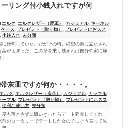
キーリング付小銭入れですが何
エルク
,
エルクレザー（鹿革）
,
カジュアル
,
キーホル
,
ケース
,
プレゼント（贈り物）
,
プレゼントにおスス
,
小銭入れ
,
未分類
実に絶句していた。だがその時、絶望の淵に立たされ
言葉がよぎった。この壁を乗り越えれば自分の家に帰
..
携帯灰皿ですが何か・・・・。
エルク
,
エルクレザー（鹿革）
,
カジュアル
,
カラフル
ォーマル
,
プレゼント（贈り物）
,
プレゼントにおスス
,
便利な使い方
,
未分類
一度も落とさずに吸いきったらデート延長してくれ
駅前のロータリーでデートした女の子にそう言って見
...