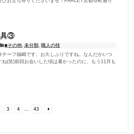
ひお立ち寄りくださいませ！PARLEY京都寺町通り
具③
■その他
,
未分類
,
職人の技
作チーフ福嶋です。お久しぶりですね。なんだかいつ
ね(笑)前回お会いした頃は暑かったのに、もう11月も
3
4
…
43