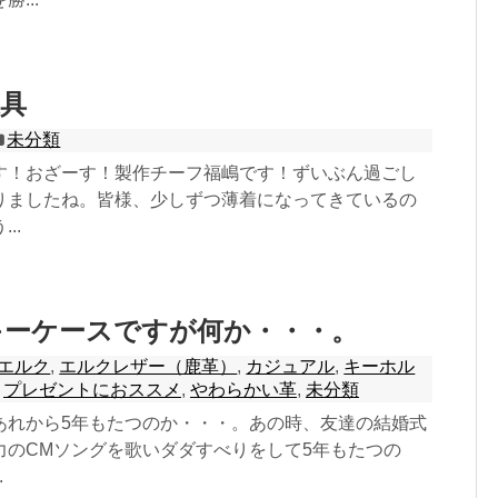
具
未分類
す！おざーす！製作チーフ福嶋です！ずいぶん過ごし
りましたね。皆様、少しずつ薄着になってきているの
..
キーケースですが何か・・・。
エルク
,
エルクレザー（鹿革）
,
カジュアル
,
キーホル
,
プレゼントにおススメ
,
やわらかい革
,
未分類
あれから5年もたつのか・・・。あの時、友達の結婚式
力のCMソングを歌いダダすべりをして5年もたつの
.