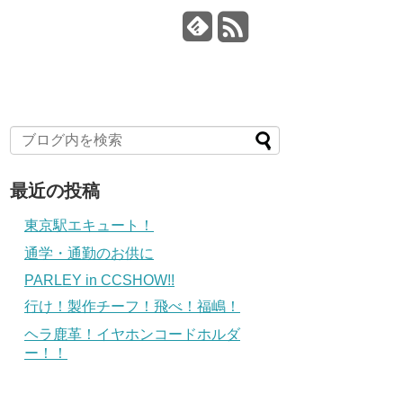
最近の投稿
東京駅エキュート！
通学・通勤のお供に
PARLEY in CCSHOW!!
行け！製作チーフ！飛べ！福嶋！
ヘラ鹿革！イヤホンコードホルダ
ー！！