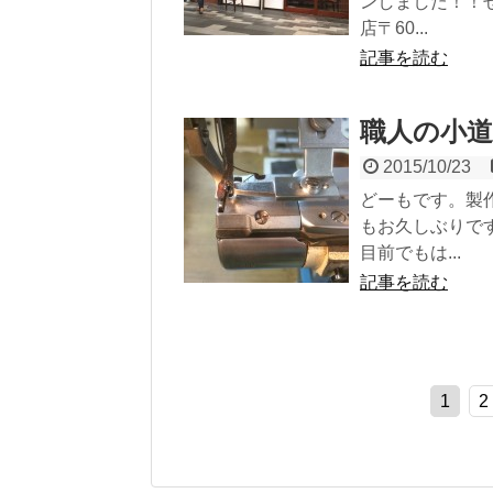
ンしました！！ぜ
店〒60...
記事を読む
職人の小道
2015/10/23
どーもです。製
もお久しぶりです
目前でもは...
記事を読む
1
2