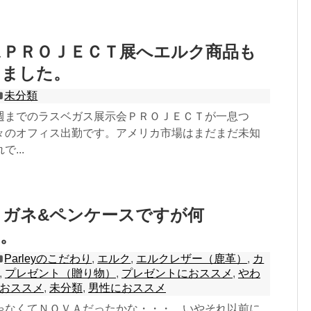
スＰＲＯＪＥＣＴ展へエルク商品も
きました。
未分類
週までのラスベガス展示会ＰＲＯＪＥＣＴが一息つ
々のオフィス出勤です。アメリカ市場はまだまだ未知
...
メガネ&ペンケースですが何
。
Parleyのこだわり
,
エルク
,
エルクレザー（鹿革）
,
カ
,
プレゼント（贈り物）
,
プレゼントにおススメ
,
やわ
おススメ
,
未分類
,
男性におススメ
ゃなくてＮＯＶＡだったかな・・・。いやそれ以前に