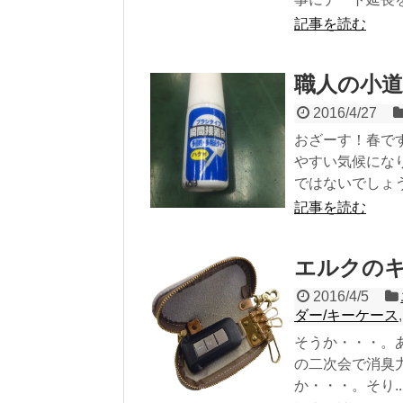
記事を読む
職人の小道
2016/4/27
おざーす！春で
やすい気候にな
ではないでしょう.
記事を読む
エルクの
2016/4/5
ダー/キーケース
そうか・・・。
の二次会で消臭
か・・・。そり..