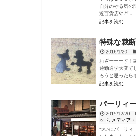
自分のやる気の
近百貨店やギ...
記事を読む
特殊な裁断
2016/1/20
おざーーーす！
通勤通学大変で
ろうと思ったらホ.
記事を読む
パーリィ
2015/12/20
ッド
,
メディア・
ついにパーリィ