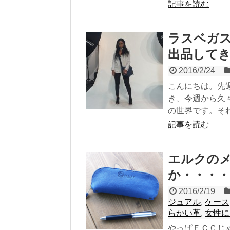
記事を読む
ラスベガ
出品して
2016/2/24
こんにちは。先
き、今週から久
の世界です。それで
記事を読む
エルクの
か・・・・
2016/2/19
ジュアル
,
ケース
らかい革
,
女性に
やっぱＥＣＣじ