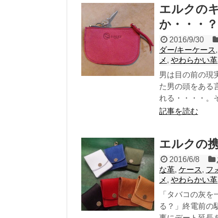
エルクの
か・・・？
2016/9/30
ダー/キーケース
メ
,
やわらかい革
男は目の前の現
た男の頭をある
れる・・・・。そ.
記事を読む
エルクの
2016/6/8
な革
,
ケース
,
フ
メ
,
やわらかい革
「タバコの灰を
る？」終電前の
事にデート延長を勝