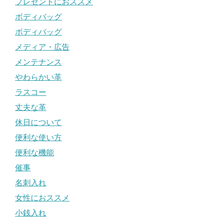
プレゼントにおススメ
ボディバッグ
ボディバッグ
メディア・広告
メンテナンス
やわらかい革
ラスコー
丈夫な革
休日について
便利な使い方
便利な機能
催事
名刺入れ
女性におススメ
小銭入れ