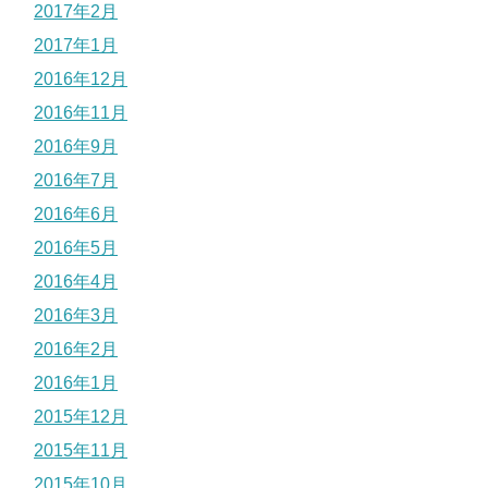
2017年2月
2017年1月
2016年12月
2016年11月
2016年9月
2016年7月
2016年6月
2016年5月
2016年4月
2016年3月
2016年2月
2016年1月
2015年12月
2015年11月
2015年10月