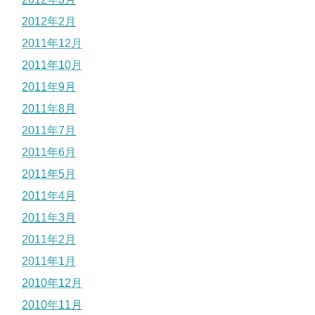
2012年2月
2011年12月
2011年10月
2011年9月
2011年8月
2011年7月
2011年6月
2011年5月
2011年4月
2011年3月
2011年2月
2011年1月
2010年12月
2010年11月