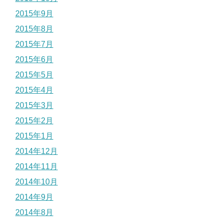
2015年9月
2015年8月
2015年7月
2015年6月
2015年5月
2015年4月
2015年3月
2015年2月
2015年1月
2014年12月
2014年11月
2014年10月
2014年9月
2014年8月