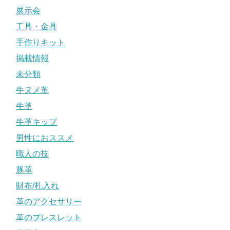
展示会
工具・金具
手作りキット
掲載情報
未分類
牛ヌメ革
牛革
牛革キップ
男性におススメ
職人の技
豚革
財布/札入れ
革のアクセサリー
革のブレスレット