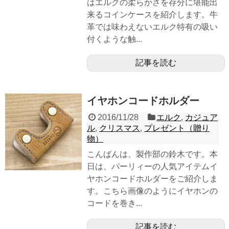
はエルクの柔らかさを存分に堪能出
来るコインケースを紹介します。牛
革では味わえないエルク特有の吸い
付くような触...
記事を読む
イヤホンコードホルダー
2016/11/28
エルク
,
カジュア
ル
,
クリスマス
,
プレゼント（贈り
物）
こんばんは、製作部の鈴木です。本
日は、パーリィーの人気アイテムイ
ヤホンコードホルダーをご紹介しま
す。こちら画像のようにイヤホンの
コードを巻き...
記事を読む