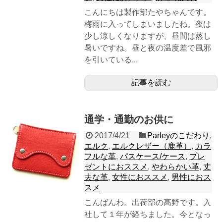
こんにちは製作部たやちゃんです。
梅雨に入ってしまいましたね。夜は
少し涼しくなりますが、昼間は蒸し
暑いですね。昼と夜の温度差で風邪
を引いている...
記事を読む
通学・通勤のお供に
2017/4/21
Parleyのこだわり
,
エルク
,
エルクレザー（鹿革）
,
カラ
フルな革
,
パスケース/ケース
,
プレ
ゼントにおススメ
,
やわらかい革
,
丈
夫な革
,
女性におススメ
,
男性におス
スメ
こんばんわ。出荷部の髙野です。入
社して１年が経ちました。今となっ