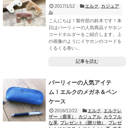
2017/1/12
エルク
,
カジュア
ル
こんにちは！製作部の鈴木です！本
日はパーリィーの人気商品イヤホン
コードホルダーをご紹介します。上
の画像のようにイヤホンのコードを
くるくる巻い...
記事を読む
パーリィーの人気アイテ
ム！エルクのメガネ＆ペン
ケース
2016/12/22
エルク
,
エルクレ
ザー（鹿革）
,
カジュアル
,
カラフル
な革
,
プレゼント（贈り物）
,
プレゼ