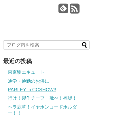
最近の投稿
東京駅エキュート！
通学・通勤のお供に
PARLEY in CCSHOW!!
行け！製作チーフ！飛べ！福嶋！
ヘラ鹿革！イヤホンコードホルダ
ー！！