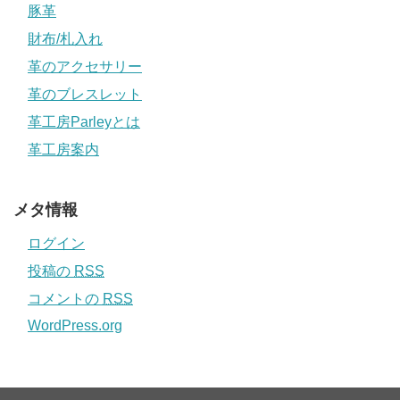
豚革
財布/札入れ
革のアクセサリー
革のブレスレット
革工房Parleyとは
革工房案内
メタ情報
ログイン
投稿の
RSS
コメントの
RSS
WordPress.org