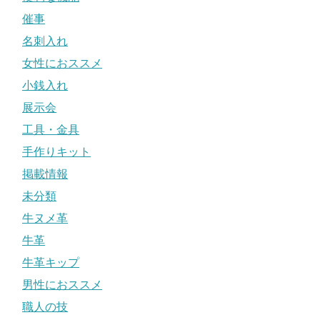
催事
名刺入れ
女性におススメ
小銭入れ
展示会
工具・金具
手作りキット
掲載情報
未分類
牛ヌメ革
牛革
牛革キップ
男性におススメ
職人の技