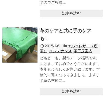
すのでご興味...
記事を読む
革のケアと共に手のケア
も！
2015/1/6
エルクレザー（鹿
革）
,
メンテナンス
,
革工房案内
どもどーも、製作チーフ福嶋です。
明けましておめでとうございます！
本年もよろしくお願い致します。本
格的に寒くなってきまして、ますま
す革の季節に...
記事を読む