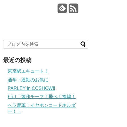
最近の投稿
東京駅エキュート！
通学・通勤のお供に
PARLEY in CCSHOW!!
行け！製作チーフ！飛べ！福嶋！
ヘラ鹿革！イヤホンコードホルダ
ー！！