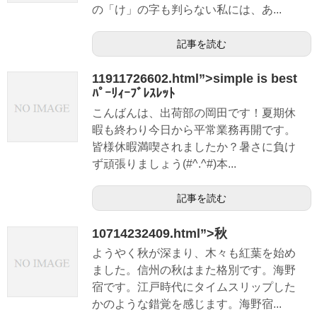
の「け」の字も判らない私には、あ...
記事を読む
11911726602.html”>simple is best
ﾊﾟｰﾘｨｰﾌﾞﾚｽﾚｯﾄ
こんばんは、出荷部の岡田です！夏期休
暇も終わり今日から平常業務再開です。
皆様休暇満喫されましたか？暑さに負け
ず頑張りましょう(#^.^#)本...
記事を読む
10714232409.html”>秋
ようやく秋が深まり、木々も紅葉を始め
ました。信州の秋はまた格別です。海野
宿です。江戸時代にタイムスリップした
かのような錯覚を感じます。海野宿...