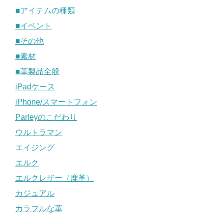
■アイテムの種類
■イベント
■その他
■素材
■革製品全般
iPadケース
iPhone/スマートフォン
Parleyのこだわり
ウルトラマン
エイジング
エルク
エルクレザー（鹿革）
カジュアル
カラフルな革