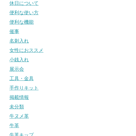
休日について
便利な使い方
便利な機能
催事
名刺入れ
女性におススメ
小銭入れ
展示会
工具・金具
手作りキット
掲載情報
未分類
牛ヌメ革
牛革
牛革キップ