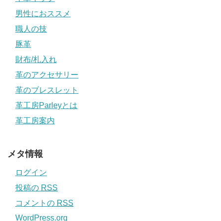
男性におススメ
職人の技
豚革
財布/札入れ
革のアクセサリー
革のブレスレット
革工房Parleyとは
革工房案内
メタ情報
ログイン
投稿の
RSS
コメントの
RSS
WordPress.org