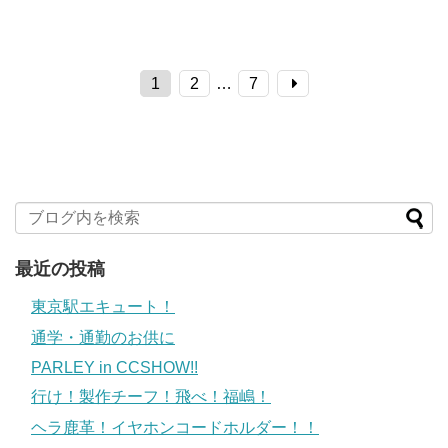
1
2
…
7
最近の投稿
東京駅エキュート！
通学・通勤のお供に
PARLEY in CCSHOW!!
行け！製作チーフ！飛べ！福嶋！
ヘラ鹿革！イヤホンコードホルダー！！