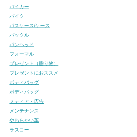
バイカー
バイク
パスケース/ケース
バックル
パンヘッド
フォーマル
プレゼント（贈り物）
プレゼントにおススメ
ボディバッグ
ボディバッグ
メディア・広告
メンテナンス
やわらかい革
ラスコー