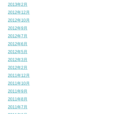
2013年2月
2012年12月
2012年10月
2012年9月
2012年7月
2012年6月
2012年5月
2012年3月
2012年2月
2011年12月
2011年10月
2011年9月
2011年8月
2011年7月