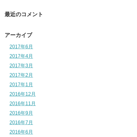
最近のコメント
アーカイブ
2017年6月
2017年4月
2017年3月
2017年2月
2017年1月
2016年12月
2016年11月
2016年9月
2016年7月
2016年6月