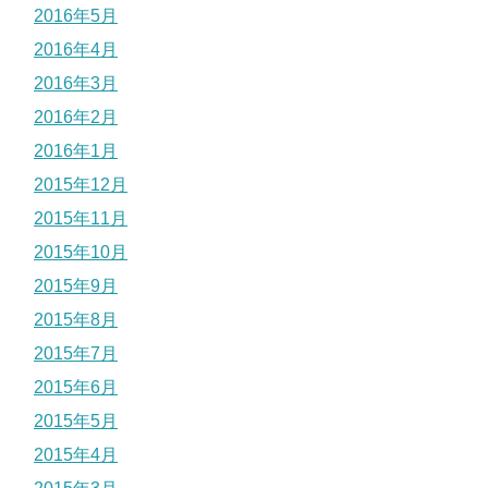
2016年5月
2016年4月
2016年3月
2016年2月
2016年1月
2015年12月
2015年11月
2015年10月
2015年9月
2015年8月
2015年7月
2015年6月
2015年5月
2015年4月