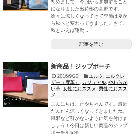
初めまして、今回から参加すること
になりました出荷部の髙野です。
徐々に涼しくなってきて季節は夏か
ら秋へと変わってきました。さて、
秋といえば運動...
記事を読む
新商品！ジップポーチ
2016/9/20
エルク
,
エルクレ
ザー（鹿革）
,
カジュアル
,
やわらか
い革
,
女性におススメ
,
男性におスス
メ
こんにちは、たやちゃんです。最近
だんだん涼しくなってきましたね。
風邪など引かないように気を付けま
しょう！今日は新しい商品のジップ
ポーチを紹介...