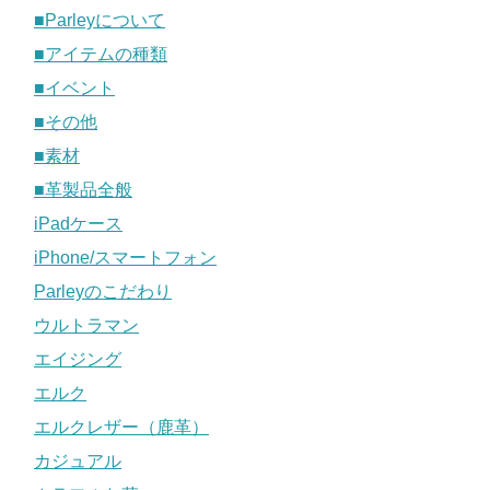
■Parleyについて
■アイテムの種類
■イベント
■その他
■素材
■革製品全般
iPadケース
iPhone/スマートフォン
Parleyのこだわり
ウルトラマン
エイジング
エルク
エルクレザー（鹿革）
カジュアル