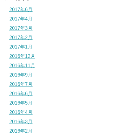
2017年6月
2017年4月
2017年3月
2017年2月
2017年1月
2016年12月
2016年11月
2016年9月
2016年7月
2016年6月
2016年5月
2016年4月
2016年3月
2016年2月