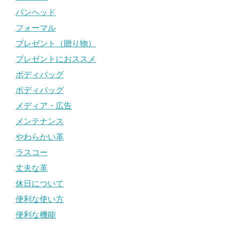
パンヘッド
フォーマル
プレゼント（贈り物）
プレゼントにおススメ
ボディバッグ
ボディバッグ
メディア・広告
メンテナンス
やわらかい革
ラスコー
丈夫な革
休日について
便利な使い方
便利な機能