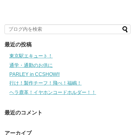
最近の投稿
東京駅エキュート！
通学・通勤のお供に
PARLEY in CCSHOW!!
行け！製作チーフ！飛べ！福嶋！
ヘラ鹿革！イヤホンコードホルダー！！
最近のコメント
アーカイブ