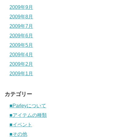
2009年9月
2009年8月
2009年7月
2009年6月
2009年5月
2009年4月
2009年2月
2009年1月
カテゴリー
■Parleyについて
■アイテムの種類
■イベント
■その他