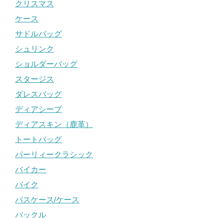
クリスマス
ケース
サドルバッグ
シュリンク
ショルダーバッグ
スタージス
ダレスバッグ
ディアシーブ
ディアスキン（鹿革）
トートバッグ
パーリィークラシック
バイカー
バイク
パスケース/ケース
バックル