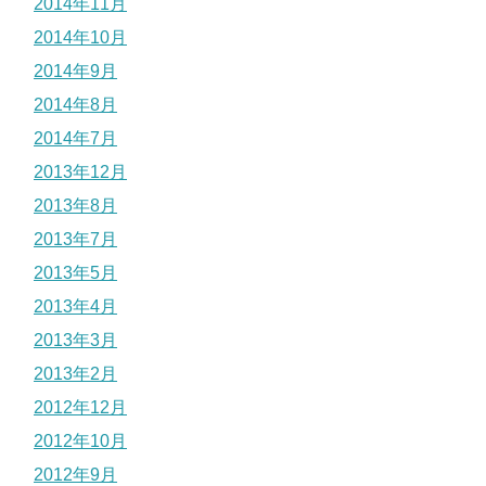
2014年11月
2014年10月
2014年9月
2014年8月
2014年7月
2013年12月
2013年8月
2013年7月
2013年5月
2013年4月
2013年3月
2013年2月
2012年12月
2012年10月
2012年9月