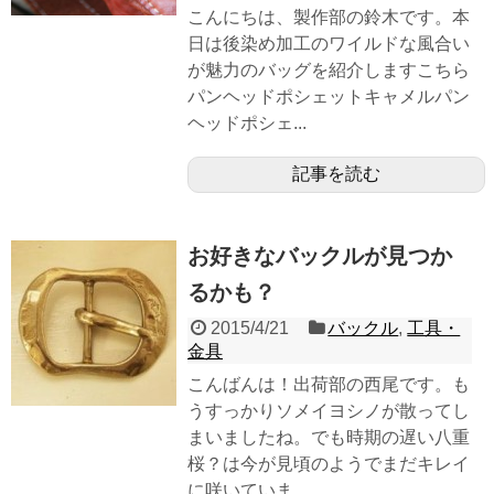
こんにちは、製作部の鈴木です。本
日は後染め加工のワイルドな風合い
が魅力のバッグを紹介しますこちら
パンヘッドポシェットキャメルパン
ヘッドポシェ...
記事を読む
お好きなバックルが見つか
るかも？
2015/4/21
バックル
,
工具・
金具
こんばんは！出荷部の西尾です。も
うすっかりソメイヨシノが散ってし
まいましたね。でも時期の遅い八重
桜？は今が見頃のようでまだキレイ
に咲いていま...