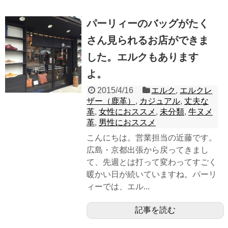
パーリィーのバッグがたく
さん見られるお店ができま
した。エルクもあります
よ。
2015/4/16
エルク
,
エルクレ
ザー（鹿革）
,
カジュアル
,
丈夫な
革
,
女性におススメ
,
未分類
,
牛ヌメ
革
,
男性におススメ
こんにちは。営業担当の近藤です。
広島・京都出張から戻ってきまし
て、先週とは打って変わってすごく
暖かい日が続いていますね。パーリ
ィーでは、エル...
記事を読む