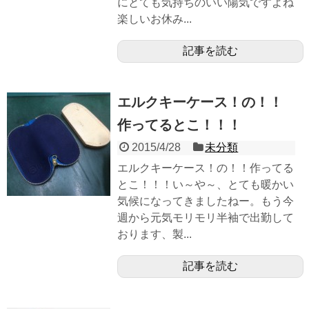
にとても気持ちのいい陽気ですよね
楽しいお休み...
記事を読む
エルクキーケース！の！！
作ってるとこ！！！
2015/4/28
未分類
エルクキーケース！の！！作ってる
とこ！！！い～や～、とても暖かい
気候になってきましたねー。もう今
週から元気モリモリ半袖で出勤して
おります、製...
記事を読む