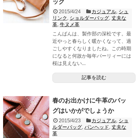
ッグ
2015/4/24
カジュアル
,
シュ
リンク
,
ショルダーバッグ
,
丈夫な
革
,
牛ヌメ革
こんばんは、製作部の深松です。最
近やっと春らしく暖かくなって、過
ごしやすくなりましたね。この時期
になると何故か毎年パーリィーには
桜は見えない...
記事を読む
春のお出かけに牛革のバッ
グはいかがでしょうか
2015/4/23
カジュアル
,
ショ
ルダーバッグ
,
パンヘッド
,
丈夫な
革