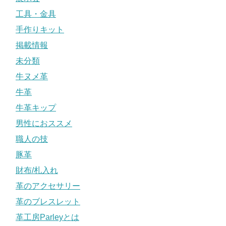
工具・金具
手作りキット
掲載情報
未分類
牛ヌメ革
牛革
牛革キップ
男性におススメ
職人の技
豚革
財布/札入れ
革のアクセサリー
革のブレスレット
革工房Parleyとは