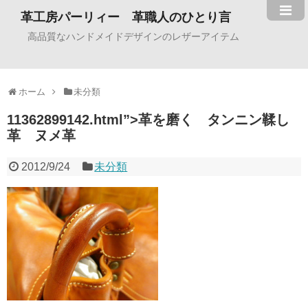
革工房パーリィー 革職人のひとり言
高品質なハンドメイドデザインのレザーアイテム
ホーム
未分類
11362899142.html”>革を磨く タンニン鞣し
革 ヌメ革
2012/9/24
未分類