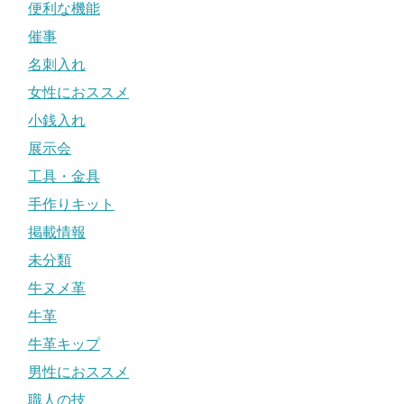
便利な機能
催事
名刺入れ
女性におススメ
小銭入れ
展示会
工具・金具
手作りキット
掲載情報
未分類
牛ヌメ革
牛革
牛革キップ
男性におススメ
職人の技