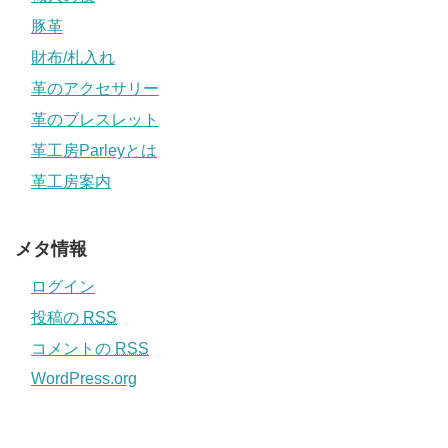
豚革
財布/札入れ
革のアクセサリー
革のブレスレット
革工房Parleyとは
革工房案内
メタ情報
ログイン
投稿の
RSS
コメントの
RSS
WordPress.org