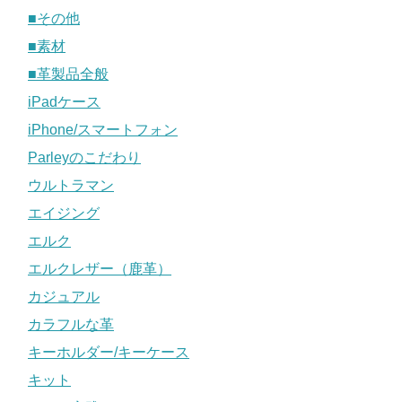
■その他
■素材
■革製品全般
iPadケース
iPhone/スマートフォン
Parleyのこだわり
ウルトラマン
エイジング
エルク
エルクレザー（鹿革）
カジュアル
カラフルな革
キーホルダー/キーケース
キット