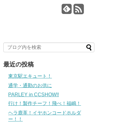
最近の投稿
東京駅エキュート！
通学・通勤のお供に
PARLEY in CCSHOW!!
行け！製作チーフ！飛べ！福嶋！
ヘラ鹿革！イヤホンコードホルダ
ー！！