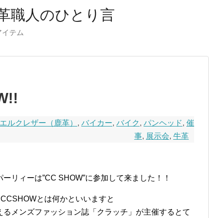
革職人のひとり言
ーアイテム
W!!
エルクレザー（鹿革）
,
バイカー
,
バイク
,
パンヘッド
,
催
事
,
展示会
,
牛革
リィーは”CC SHOW”に参加して来ました！！
CCSHOWとは何かといいますと
えるメンズファッション誌「クラッチ」が主催するとて