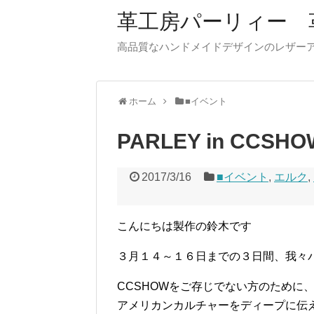
革工房パーリィー 
高品質なハンドメイドデザインのレザ
ホーム
■イベント
PARLEY in CCSHO
2017/3/16
■イベント
,
エルク
,
こんにちは製作の鈴木です
３月１４～１６日までの３日間、我々パー
CCSHOWをご存じでない方のために、
アメリカンカルチャーをディープに伝