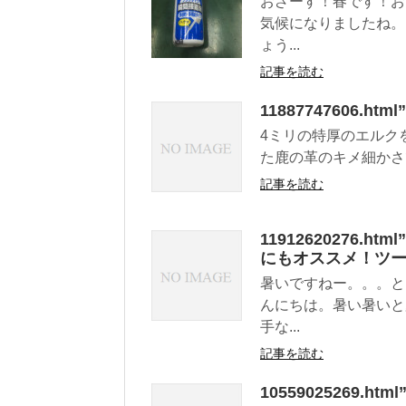
おざーす！春です！お
気候になりましたね。
ょう...
記事を読む
11887747606.h
4ミリの特厚のエルク
た鹿の革のキメ細かさで
記事を読む
11912620276
にもオススメ！ツ
暑いですねー。。。と
んにちは。暑い暑いと
手な...
記事を読む
10559025269.