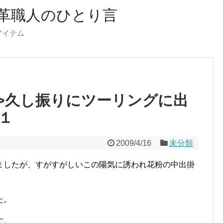
革職人のひとり言
ーアイテム
html”>久し振りにツーリングに出
１
2009/4/16
未分類
ましたが、すがすがしいこの陽気に誘われ花粉の中出掛
た。
す。