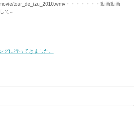
net/movie/tour_de_izu_2010.wmv・・・・・・・動画動画
て...
にツーリングに行ってきました。