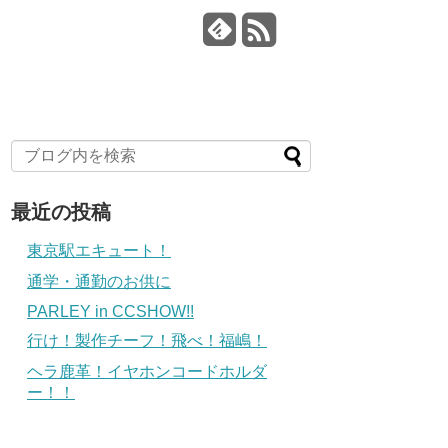
最近の投稿
東京駅エキュート！
通学・通勤のお供に
PARLEY in CCSHOW!!
行け！製作チーフ！飛べ！福嶋！
ヘラ鹿革！イヤホンコードホルダ
ー！！