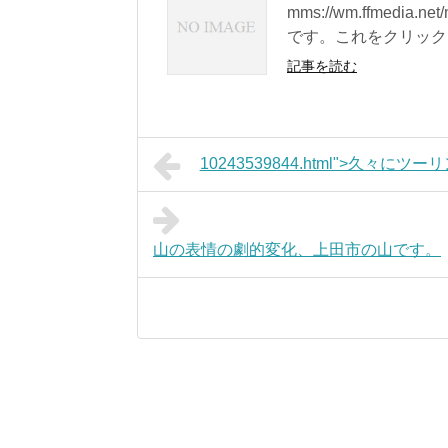
mms://wm.ffmedia.
です。これをクリックし
記事を読む
10243539844.html">久々
山の表情の劇的変化、上田市の山です。