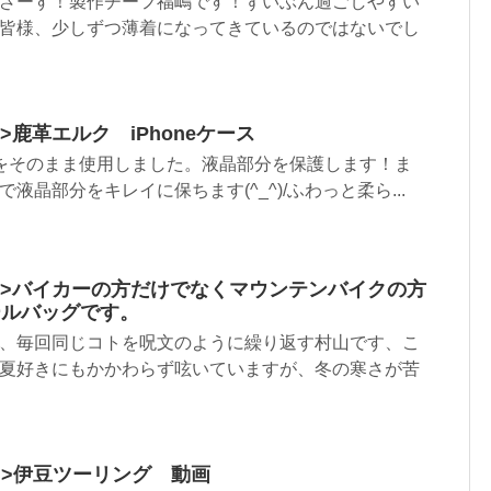
ざーす！製作チーフ福嶋です！ずいぶん過ごしやすい
皆様、少しずつ薄着になってきているのではないでし
tml”>鹿革エルク iPhoneケース
をそのまま使用しました。液晶部分を保護します！ま
液晶部分をキレイに保ちます(^_^)/ふわっと柔ら...
.html”>バイカーの方だけでなくマウンテンバイクの方
ールバッグです。
、毎回同じコトを呪文のように繰り返す村山です、こ
夏好きにもかかわらず呟いていますが、冬の寒さが苦
html”>伊豆ツーリング 動画