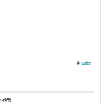
parley
l”>啓蟄