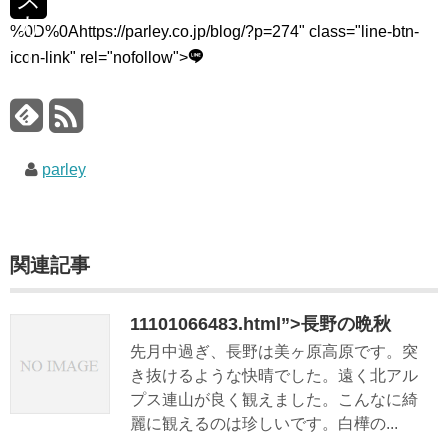
カ
%0D%0Ahttps://parley.co.jp/blog/?p=274" class="line-btn-
イ
icon-link" rel="nofollow">
ツ
リ
ー
parley
関連記事
11101066483.html”>長野の晩秋
先月中過ぎ、長野は美ヶ原高原です。突
き抜けるような快晴でした。遠く北アル
プス連山が良く観えました。こんなに綺
麗に観えるのは珍しいです。白樺の...