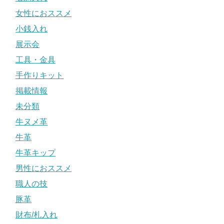
女性におススメ
小銭入れ
展示会
工具・金具
手作りキット
掲載情報
未分類
牛ヌメ革
牛革
牛革キップ
男性におススメ
職人の技
豚革
財布/札入れ