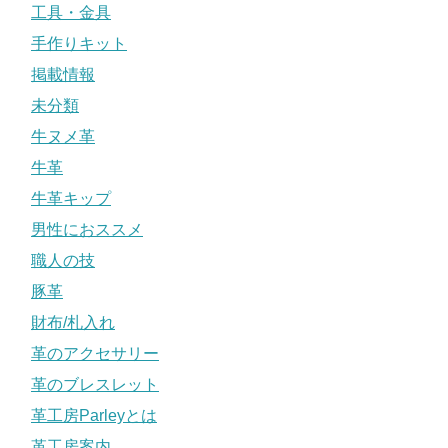
工具・金具
手作りキット
掲載情報
未分類
牛ヌメ革
牛革
牛革キップ
男性におススメ
職人の技
豚革
財布/札入れ
革のアクセサリー
革のブレスレット
革工房Parleyとは
革工房案内