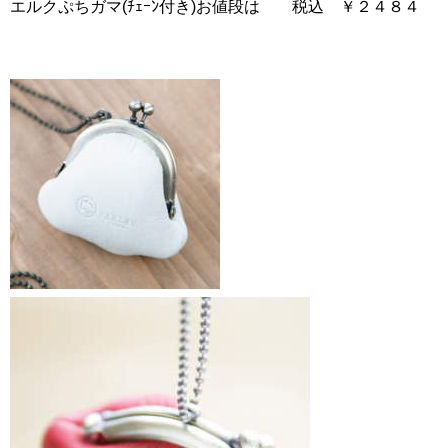
エルクぷちガマ(ﾁｪｰﾝ付き)お値段は 税込 ￥２４８４