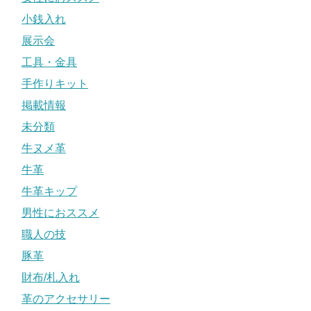
小銭入れ
展示会
工具・金具
手作りキット
掲載情報
未分類
牛ヌメ革
牛革
牛革キップ
男性におススメ
職人の技
豚革
財布/札入れ
革のアクセサリー