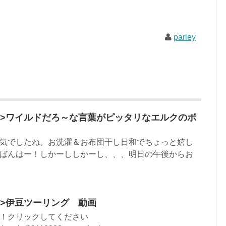
parley
.html”>ワイルドだろ～な言葉がピッタリなエルクのボ
気でしたね。お洗濯＆お布団干し日和でちょっと嬉し
ばんはー！しかーししかーし、、、明日の午後からお
html”>伊豆ツーリング 動画
！クリックしてください