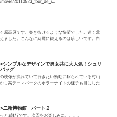
/movie/20110923_tour_de_i...
ヶ原高原です。突き抜けるような快晴でした。遠く北
えました。こんなに綺麗に観えるのは珍しいです。白
.html”>シンプルなデザインで男女共に大人気！シュリ
トバッグ
の映像が流れていて行きたい衝動に駆られている村山
かし某テーマパークのホラーナイトの様子も目にした
html”>二輪博物館 パート２
っと感動7です。次回をお楽しみに。。。。