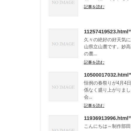
記事を読む
11257419523.
久々の絶好の好天気に
山県立山麓です。妙高
の麓...
記事を読む
10500017032.
恒例の春祭りが4月4
係なく盛り上がりまし
会...
記事を読む
11936913996.ht
こんにちは～制作部田