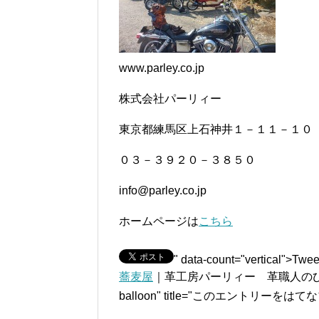
www.parley.co.jp
株式会社パーリィー
東京都練馬区上石神井１－１１－１０
０３－３９２０－３８５０
info@parley.co.jp
ホームページは
こちら
" data-count="vertical">Twee
蕎麦屋
｜革工房パーリィー 革職人のひとり言" dat
balloon" title="このエントリーを