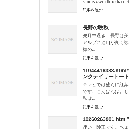
<mms://wm.ffmedia.net
記事を読む
長野の晩秋
先月中過ぎ、長野は美
アルプス連山が良く観
樺の...
記事を読む
11944416333
ンクデイリートー
テレビでは盛んに紅葉
です、こんばんは。し
私は...
記事を読む
10260263901.
凄い！陸王です。ちょ