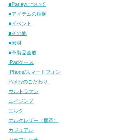
■Parleyについて
■アイテムの種類
■イベント
■その他
■素材
■革製品全般
iPadケース
iPhone/スマートフォン
Parleyのこだわり
ウルトラマン
エイジング
エルク
エルクレザー（鹿革）
カジュアル
カラフルな革