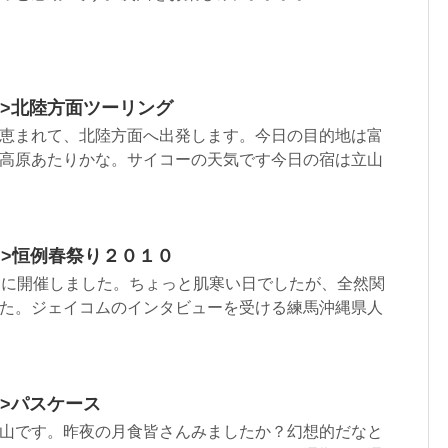
html”>北陸方面ツーリング
恵まれて、北陸方面へ出発します。今日の目的地は富
高原あたりかな。サイコーの天気です今日の宿は立山
html”>恒例春祭り２０１０
日に開催しました。ちょっと肌寒い日でしたが、全然関
た。ジェイコムのインタビューを受ける練馬沖縄県人
ml”>パスケース
山です。昨夜の月食皆さんみましたか？幻想的だなと