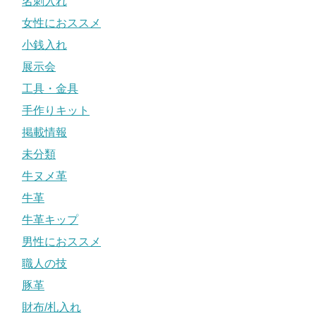
名刺入れ
女性におススメ
小銭入れ
展示会
工具・金具
手作りキット
掲載情報
未分類
牛ヌメ革
牛革
牛革キップ
男性におススメ
職人の技
豚革
財布/札入れ