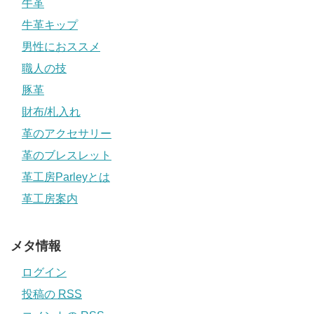
牛革
牛革キップ
男性におススメ
職人の技
豚革
財布/札入れ
革のアクセサリー
革のブレスレット
革工房Parleyとは
革工房案内
メタ情報
ログイン
投稿の
RSS