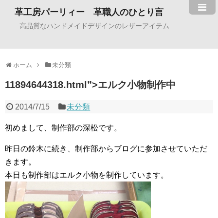
革工房パーリィー 革職人のひとり言
高品質なハンドメイドデザインのレザーアイテム
ホーム
未分類
11894644318.html”>エルク小物制作中
2014/7/15
未分類
初めまして、制作部の深松です。
昨日の鈴木に続き、制作部からブログに参加させていただ
きます。
本日も制作部はエルク小物を制作しています。