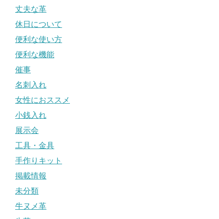
丈夫な革
休日について
便利な使い方
便利な機能
催事
名刺入れ
女性におススメ
小銭入れ
展示会
工具・金具
手作りキット
掲載情報
未分類
牛ヌメ革