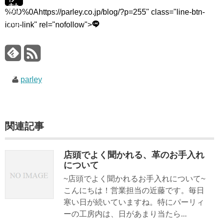
勢
%0D%0Ahttps://parley.co.jp/blog/?p=255" class="line-btn-
海
icon-link" rel="nofollow">
老
ツ
ー
リ
parley
ン
グ
関連記事
店頭でよく聞かれる、革のお手入れ
について
~店頭でよく聞かれるお手入れについて~
こんにちは！営業担当の近藤です。毎日
寒い日が続いていますね。特にパーリィ
ーの工房内は、日があまり当たら...