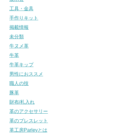
工具・金具
手作りキット
掲載情報
未分類
牛ヌメ革
牛革
牛革キップ
男性におススメ
職人の技
豚革
財布/札入れ
革のアクセサリー
革のブレスレット
革工房Parleyとは