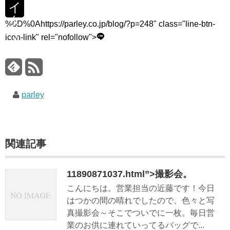
イ
タ
%0D%0Ahttps://parley.co.jp/blog/?p=248" class="line-btn-
リ
icon-link" rel="nofollow">
ア
parley
関連記事
11890871037.html”>撮影会。
こんにちは。営業担当の近藤です！今日
はつかの間の晴れでしたので、色々と写
真撮影会～そこでついでに一枚。毎日営
業のお供に連れていってるバッグで...