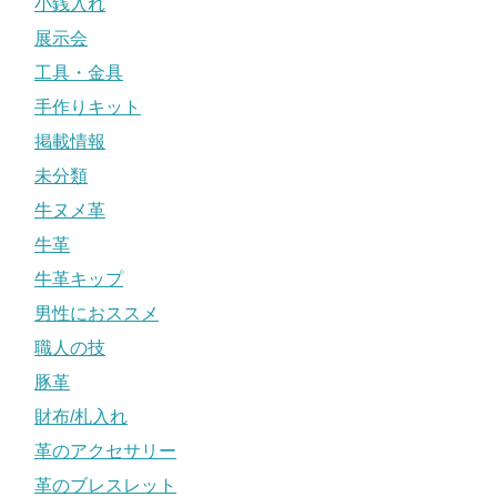
小銭入れ
展示会
工具・金具
手作りキット
掲載情報
未分類
牛ヌメ革
牛革
牛革キップ
男性におススメ
職人の技
豚革
財布/札入れ
革のアクセサリー
革のブレスレット