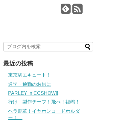
最近の投稿
東京駅エキュート！
通学・通勤のお供に
PARLEY in CCSHOW!!
行け！製作チーフ！飛べ！福嶋！
ヘラ鹿革！イヤホンコードホルダ
ー！！