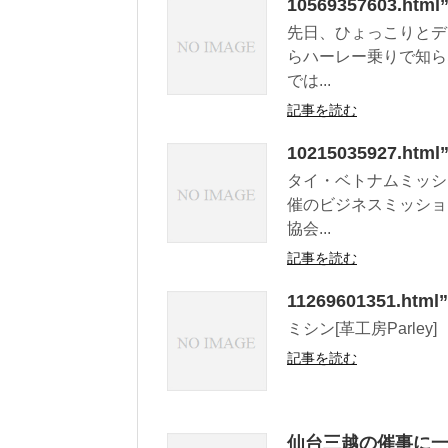
10569357603
先日、ひょっこりとデ
らハーレー乗りで知ら
では...
記事を読む
10215035927.
タイ・ベトナムミッシ
催のビジネスミッショ
協会...
記事を読む
11269601351.ht
ミシン[革工房Parley]
記事を読む
仙台三越の催事に