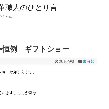
革職人のひとり言
ーアイテム
tml”>恒例 ギフトショー
2010/9/3
未分類
ショーが始まります。
ています。ここが新規