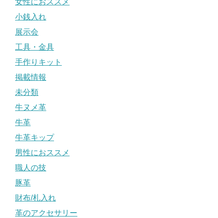
女性におススメ
小銭入れ
展示会
工具・金具
手作りキット
掲載情報
未分類
牛ヌメ革
牛革
牛革キップ
男性におススメ
職人の技
豚革
財布/札入れ
革のアクセサリー