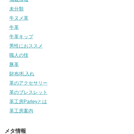
未分類
牛ヌメ革
牛革
牛革キップ
男性におススメ
職人の技
豚革
財布/札入れ
革のアクセサリー
革のブレスレット
革工房Parleyとは
革工房案内
メタ情報