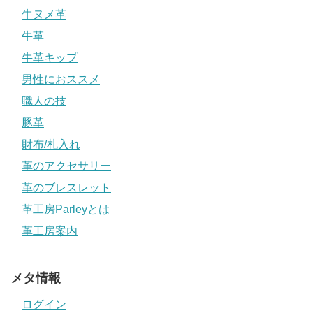
牛ヌメ革
牛革
牛革キップ
男性におススメ
職人の技
豚革
財布/札入れ
革のアクセサリー
革のブレスレット
革工房Parleyとは
革工房案内
メタ情報
ログイン