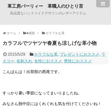
革工房パーリィー 革職人のひとり言
高品質なハンドメイドデザインのレザーアイテム
ホーム
■感覚
カラフルな革
カラフルでツヤツヤ春夏も涼しげな革小物
2015/5/29
カラフルな革
,
プレゼントにおススメ
,
ラ
スコー
,
名刺入れ
,
女性におススメ
,
男性におススメ
こんばんは！出荷部の西尾です。
すっかり暑い季節になってまいりましたね。
みなさん熱中症にはくれぐれも気を付けてくださいね！