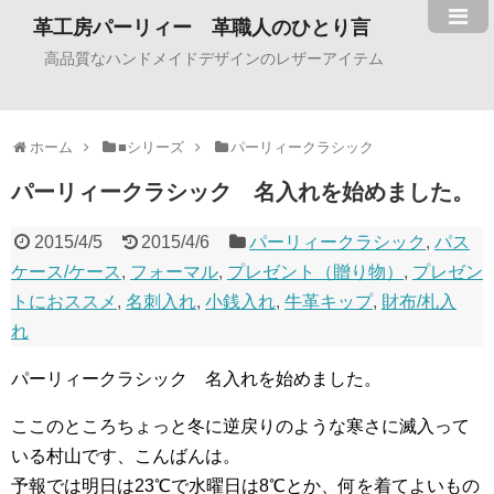
革工房パーリィー 革職人のひとり言
高品質なハンドメイドデザインのレザーアイテム
ホーム
■シリーズ
パーリィークラシック
パーリィークラシック 名入れを始めました。
2015/4/5
2015/4/6
パーリィークラシック
,
パス
ケース/ケース
,
フォーマル
,
プレゼント（贈り物）
,
プレゼン
トにおススメ
,
名刺入れ
,
小銭入れ
,
牛革キップ
,
財布/札入
れ
パーリィークラシック 名入れを始めました。
ここのところちょっと冬に逆戻りのような寒さに滅入って
いる村山です、こんばんは。
予報では明日は23℃で水曜日は8℃とか、何を着てよいもの