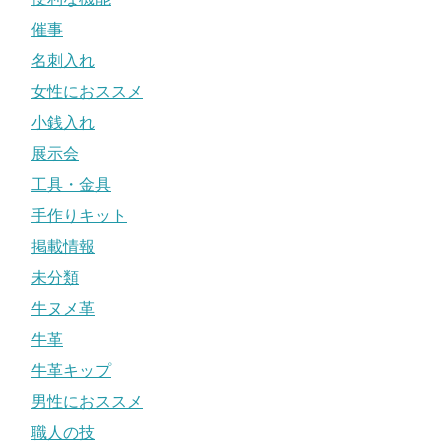
催事
名刺入れ
女性におススメ
小銭入れ
展示会
工具・金具
手作りキット
掲載情報
未分類
牛ヌメ革
牛革
牛革キップ
男性におススメ
職人の技