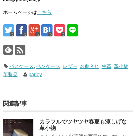
ホームページは
こちら
パスケース
,
ペンケース
,
レザー
,
名刺入れ
,
牛革
,
革小物
,
革製品
parley
関連記事
カラフルでツヤツヤ春夏も涼しげな
革小物