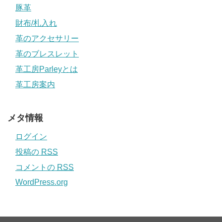
豚革
財布/札入れ
革のアクセサリー
革のブレスレット
革工房Parleyとは
革工房案内
メタ情報
ログイン
投稿の
RSS
コメントの
RSS
WordPress.org