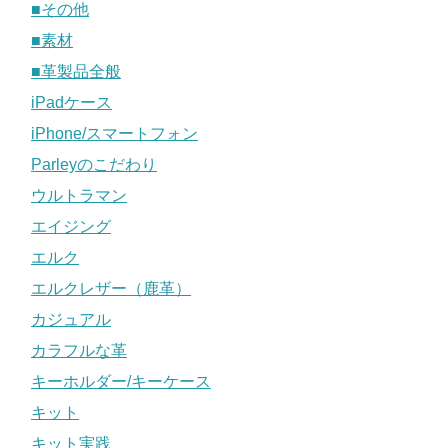
■その他
■素材
■革製品全般
iPadケース
iPhone/スマートフォン
Parleyのこだわり
ウルトラマン
エイジング
エルク
エルクレザー（鹿革）
カジュアル
カラフルな革
キーホルダー/キーケース
キット
キット実践