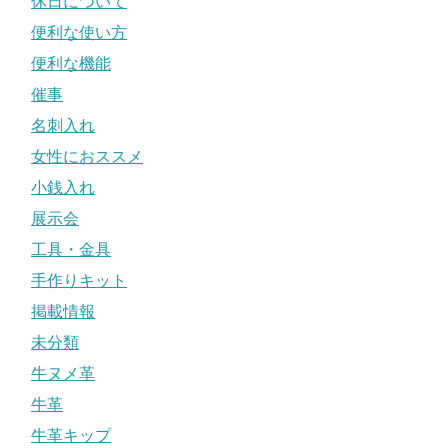
休日について
便利な使い方
便利な機能
催事
名刺入れ
女性におススメ
小銭入れ
展示会
工具・金具
手作りキット
掲載情報
未分類
牛ヌメ革
牛革
牛革キップ