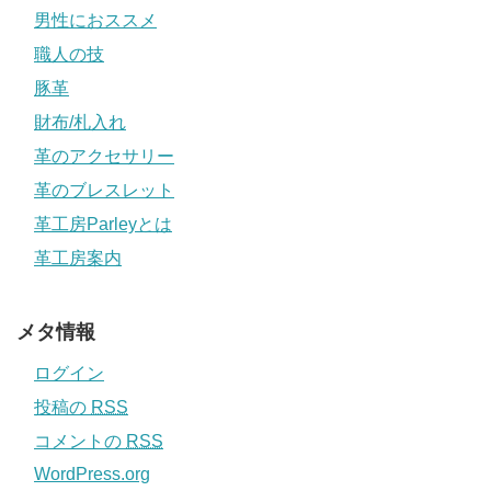
男性におススメ
職人の技
豚革
財布/札入れ
革のアクセサリー
革のブレスレット
革工房Parleyとは
革工房案内
メタ情報
ログイン
投稿の
RSS
コメントの
RSS
WordPress.org