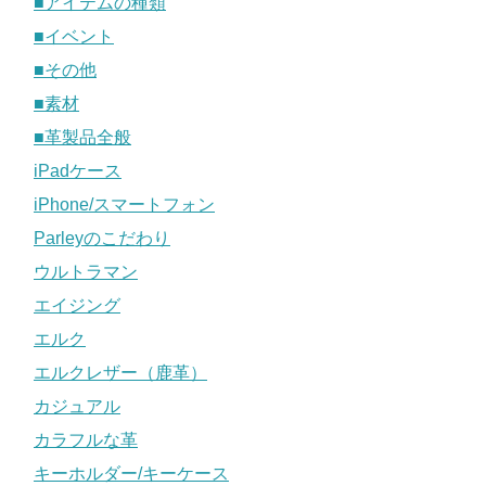
■アイテムの種類
■イベント
■その他
■素材
■革製品全般
iPadケース
iPhone/スマートフォン
Parleyのこだわり
ウルトラマン
エイジング
エルク
エルクレザー（鹿革）
カジュアル
カラフルな革
キーホルダー/キーケース