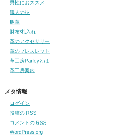
男性におススメ
職人の技
豚革
財布/札入れ
革のアクセサリー
革のブレスレット
革工房Parleyとは
革工房案内
メタ情報
ログイン
投稿の
RSS
コメントの
RSS
WordPress.org