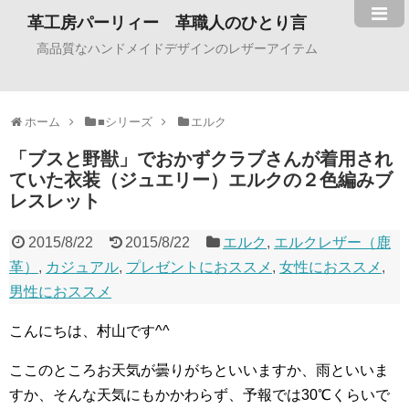
革工房パーリィー 革職人のひとり言
高品質なハンドメイドデザインのレザーアイテム
ホーム
■シリーズ
エルク
「ブスと野獣」でおかずクラブさんが着用され
ていた衣装（ジュエリー）エルクの２色編みブ
レスレット
2015/8/22
2015/8/22
エルク
,
エルクレザー（鹿
革）
,
カジュアル
,
プレゼントにおススメ
,
女性におススメ
,
男性におススメ
こんにちは、村山です^^
ここのところお天気が曇りがちといいますか、雨といいま
すか、そんな天気にもかかわらず、予報では30℃くらいで