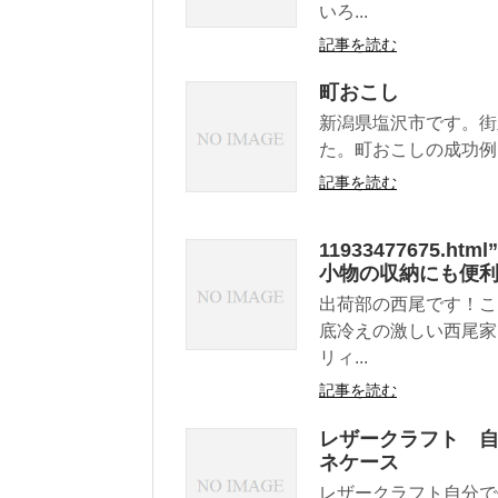
いろ...
記事を読む
町おこし
新潟県塩沢市です。街
た。町おこしの成功例と思
記事を読む
11933477675
小物の収納にも便
出荷部の西尾です！こ
底冷えの激しい西尾家
リィ...
記事を読む
レザークラフト 
ネケース
レザークラフト自分で