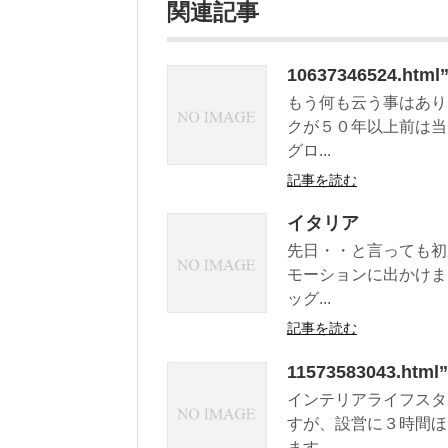
関連記事
10637346524.ht
もう何も云う事はあり
クが５０年以上前は当
グロ...
記事を読む
イタリア
先日・・と言っても初
モーションに出かけま
ッグ...
記事を読む
11573583043.
インテリアライフスタ
すが、設営に３時間ほ
ます...