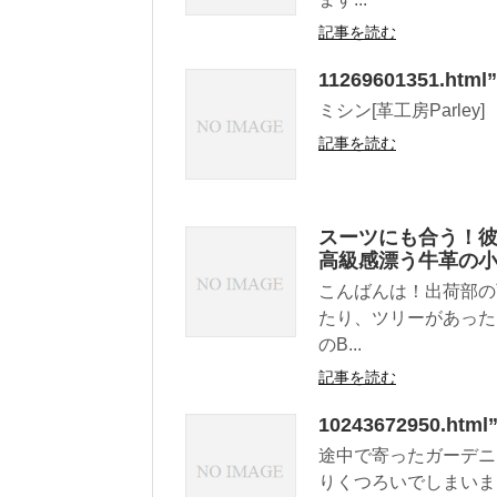
記事を読む
11269601351.ht
ミシン[革工房Parley]
記事を読む
スーツにも合う！
高級感漂う牛革の
こんばんは！出荷部の
たり、ツリーがあった
のB...
記事を読む
10243672950.
途中で寄ったガーデニ
りくつろいでしまいま