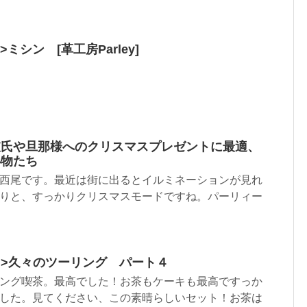
ml”>ミシン [革工房Parley]
彼氏や旦那様へのクリスマスプレゼントに最適、
小物たち
西尾です。最近は街に出るとイルミネーションが見れ
りと、すっかりクリスマスモードですね。パーリィー
html”>久々のツーリング パート４
ング喫茶。最高でした！お茶もケーキも最高ですっか
した。見てください、この素晴らしいセット！お茶は