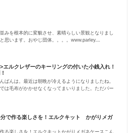
並みを根本的に変貌させ、素晴らしい景観となりまし
います。おやじ団体。。。。www.parley....
.html”>エルクレザーのキーリングの付いた小銭入れ！
利！
んばんは。最近は朝晩が冷えるようになりましたね。
では毛布がかかせなくなってまいりました。ただパー
自分で作る楽しさを！エルクキット かがりメガ
作る楽しさを！エルクキットかがりメガネケースこん