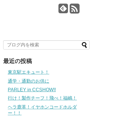
最近の投稿
東京駅エキュート！
通学・通勤のお供に
PARLEY in CCSHOW!!
行け！製作チーフ！飛べ！福嶋！
ヘラ鹿革！イヤホンコードホルダ
ー！！