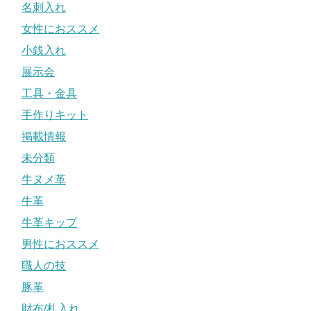
名刺入れ
女性におススメ
小銭入れ
展示会
工具・金具
手作りキット
掲載情報
未分類
牛ヌメ革
牛革
牛革キップ
男性におススメ
職人の技
豚革
財布/札入れ