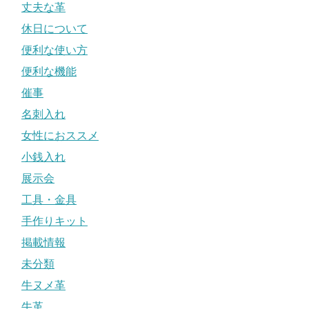
丈夫な革
休日について
便利な使い方
便利な機能
催事
名刺入れ
女性におススメ
小銭入れ
展示会
工具・金具
手作りキット
掲載情報
未分類
牛ヌメ革
牛革