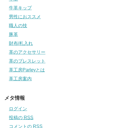
牛革キップ
男性におススメ
職人の技
豚革
財布/札入れ
革のアクセサリー
革のブレスレット
革工房Parleyとは
革工房案内
メタ情報
ログイン
投稿の
RSS
コメントの
RSS