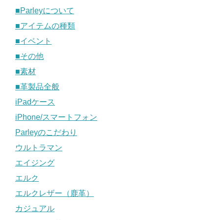
■Parleyについて
■アイテムの種類
■イベント
■その他
■素材
■革製品全般
iPadケース
iPhone/スマートフォン
Parleyのこだわり
ウルトラマン
エイジング
エルク
エルクレザー（鹿革）
カジュアル