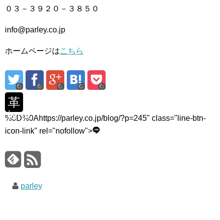
０３－３９２０－３８５０
info@parley.co.jp
ホームページは
こちら
革
ism!
%0D%0Ahttps://parley.co.jp/blog/?p=245" class="line-btn-
icon-link" rel="nofollow">
parley