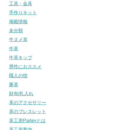
工具・金具
手作りキット
掲載情報
未分類
牛ヌメ革
牛革
牛革キップ
男性におススメ
職人の技
豚革
財布/札入れ
革のアクセサリー
革のブレスレット
革工房Parleyとは
革工房案内