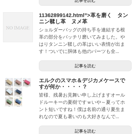
記事を読む
11362899142.html”>革を磨く タン
ニン鞣し革 ヌメ革
ショルダーバッグの持ち手を連結する根
革の部分をバッチリ磨いてみました。や
はりタンニン鞣しの革はいい表情が出ま
す！ついでに胴体も他のパーツも全...
記事を読む
エルクのスマホ＆デジカメケースで
すが何か・・・・？
皆様、残暑お見舞い申し上げますオール
ドルーキーの夏樹ですｗいや～夏ってホ
ント短いですね！僕は名前の通り夏生ま
れなので夏も暑いのも大好きなんで...
記事を読む