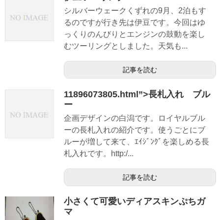
シルバーウェークくずれの9月、2泊もす
るのですが行き先は伊豆です。今回はゆ
っくりのんびりとエンジンの鼓動を楽し
むツーリングとしました。天気も...
記事を読む
11896073805.html”>長札入れ ブル
ー
企画デザインの白潟です。ロイヤルブル
ーの長札入れの紹介です。使うごとにブ
ルーが増して来て、ｴｲｼﾞﾝｸﾞを楽しめる長
札入れです。http:/...
記事を読む
小さくて可愛いディアスキンぷちガ
マ