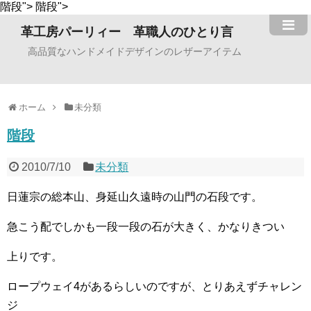
階段">
階段">
革工房パーリィー 革職人のひとり言
高品質なハンドメイドデザインのレザーアイテム
ホーム
未分類
階段
2010/7/10
未分類
日蓮宗の総本山、身延山久遠時の山門の石段です。
急こう配でしかも一段一段の石が大きく、かなりきつい
上りです。
ロープウェイ4があるらしいのですが、とりあえずチャレン
ジ