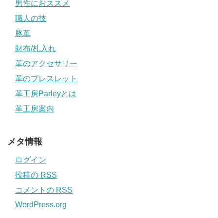
男性におススメ
職人の技
豚革
財布/札入れ
革のアクセサリー
革のブレスレット
革工房Parleyとは
革工房案内
メタ情報
ログイン
投稿の
RSS
コメントの
RSS
WordPress.org