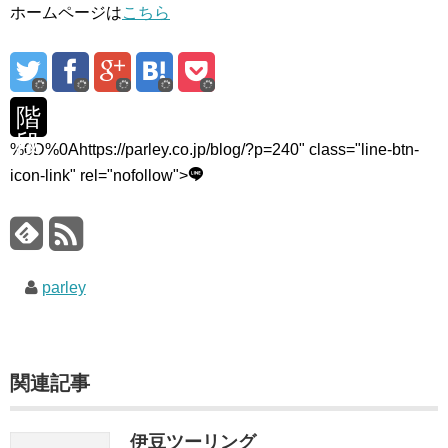
ホームページは
こちら
階
段
%0D%0Ahttps://parley.co.jp/blog/?p=240" class="line-btn-
icon-link" rel="nofollow">
parley
関連記事
伊豆ツーリング