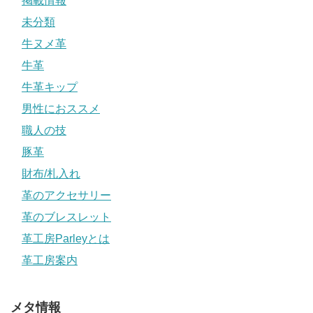
掲載情報
未分類
牛ヌメ革
牛革
牛革キップ
男性におススメ
職人の技
豚革
財布/札入れ
革のアクセサリー
革のブレスレット
革工房Parleyとは
革工房案内
メタ情報