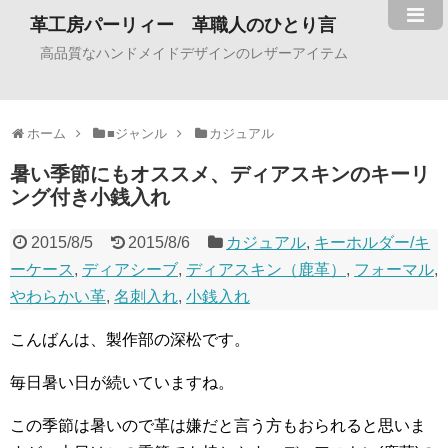
革工房パーリィー 革職人のひとり言
高品質なハンドメイドデザインのレザーアイテム
ホーム
■ジャンル
カジュアル
暑い季節にもオススメ、ディアスキンのキーリ
ング付き小銭入れ
2015/8/5
2015/8/6
カジュアル
,
キーホルダー/キ
ーケース
,
ディアシーブ
,
ディアスキン（鹿革）
,
フォーマル
,
やわらかい革
,
名刺入れ
,
小銭入れ
こんばんは、製作部の深松です。
毎日暑い日が続いていますね。
この季節は暑いので革は嫌だと言う方もおられると思いま