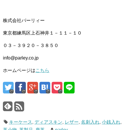
株式会社パーリィー
東京都練馬区上石神井１－１１－１０
０３－３９２０－３８５０
info@parley.co.jp
ホームページは
こちら
キーケース
,
ディアスキン
,
レザー
,
名刺入れ
,
小銭入れ
,
革小物
,
革製品
,
鹿革
parley