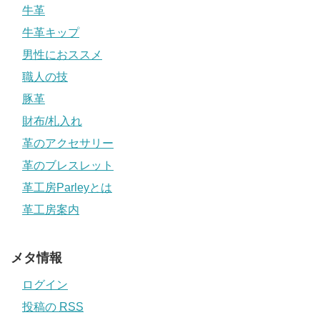
牛革
牛革キップ
男性におススメ
職人の技
豚革
財布/札入れ
革のアクセサリー
革のブレスレット
革工房Parleyとは
革工房案内
メタ情報
ログイン
投稿の
RSS