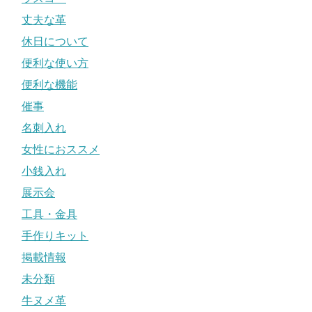
丈夫な革
休日について
便利な使い方
便利な機能
催事
名刺入れ
女性におススメ
小銭入れ
展示会
工具・金具
手作りキット
掲載情報
未分類
牛ヌメ革