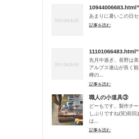
10944006683.
あまりに暑いこの日セ
記事を読む
11101066483.ht
先月中過ぎ、長野は美
アルプス連山が良く観
樺の...
記事を読む
職人の小道具③
どーもです。製作チー
しぶりですね(笑)前
は...
記事を読む