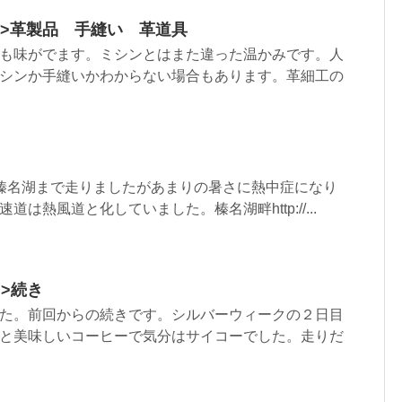
html”>革製品 手縫い 革道具
も味がでます。ミシンとはまた違った温かみです。人
シンか手縫いかわからない場合もあります。革細工の
榛名湖まで走りましたがあまりの暑さに熱中症になり
は熱風道と化していました。榛名湖畔http://...
l”>続き
た。前回からの続きです。シルバーウィークの２日目
と美味しいコーヒーで気分はサイコーでした。走りだ