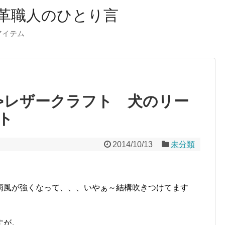
革職人のひとり言
ーアイテム
html”>レザークラフト 犬のリー
ト
2014/10/13
未分類
雨風が強くなって、、、いやぁ～結構吹きつけてます
すが。