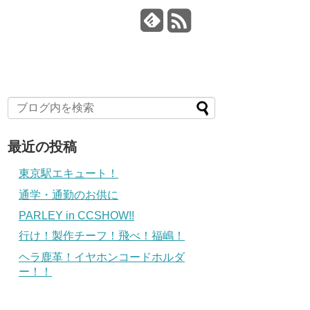
最近の投稿
東京駅エキュート！
通学・通勤のお供に
PARLEY in CCSHOW!!
行け！製作チーフ！飛べ！福嶋！
ヘラ鹿革！イヤホンコードホルダ
ー！！