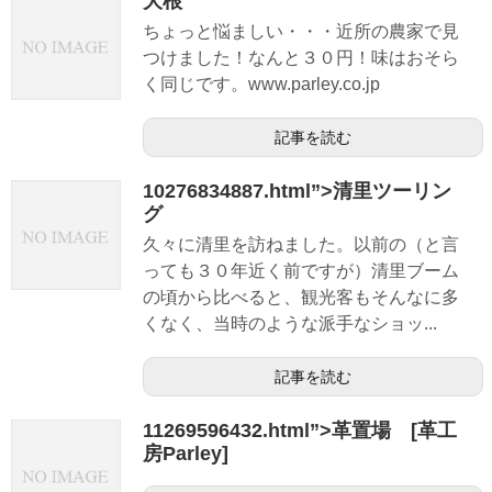
大根
ちょっと悩ましい・・・近所の農家で見
つけました！なんと３０円！味はおそら
く同じです。www.parley.co.jp
記事を読む
10276834887.html”>清里ツーリン
グ
久々に清里を訪ねました。以前の（と言
っても３０年近く前ですが）清里ブーム
の頃から比べると、観光客もそんなに多
くなく、当時のような派手なショッ...
記事を読む
11269596432.html”>革置場 [革工
房Parley]