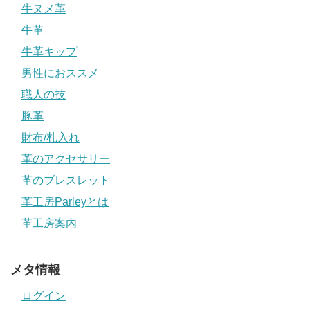
牛ヌメ革
牛革
牛革キップ
男性におススメ
職人の技
豚革
財布/札入れ
革のアクセサリー
革のブレスレット
革工房Parleyとは
革工房案内
メタ情報
ログイン