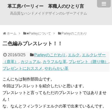
革工房パーリィー 革職人のひとり言
高品質なハンドメイドデザインのレザーアイテム
ホーム
■Parleyについて
Parleyのこだわり
二色編みブレスレット！！
2016/3/25
Parleyのこだわり
,
エルク
,
エルクレザー
（鹿革）
,
カジュアル
,
カラフルな革
,
プレゼント（贈り物）
,
プレゼントにおススメ
,
やわらかい革
こんにちは制作部田山です。
今回はブレスレットを紹介したいと思います。
ブレスレットと言ってもただのブレスレットではありませ
ん！
な、なんとフィンランドエルクの革で出来ているんです。