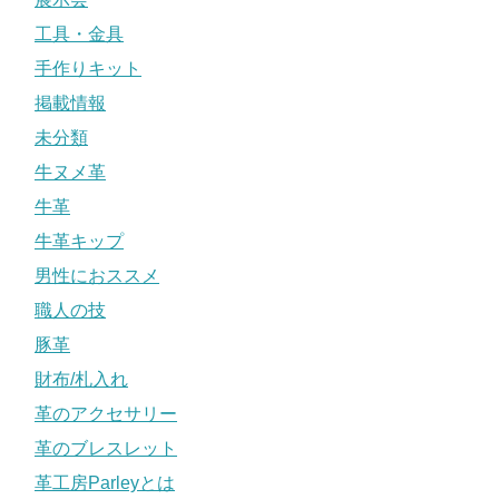
工具・金具
手作りキット
掲載情報
未分類
牛ヌメ革
牛革
牛革キップ
男性におススメ
職人の技
豚革
財布/札入れ
革のアクセサリー
革のブレスレット
革工房Parleyとは