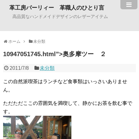
革工房パーリィー 革職人のひとり言
高品質なハンドメイドデザインのレザーアイテム
ホーム
未分類
10947051745.html”>奥多摩ツー ２
2011/7/8
未分類
この自然派喫茶はランチなど食事類はいっさいありませ
ん。
ただただここの雰囲気を満喫して、静かにお茶を飲む事で
す。