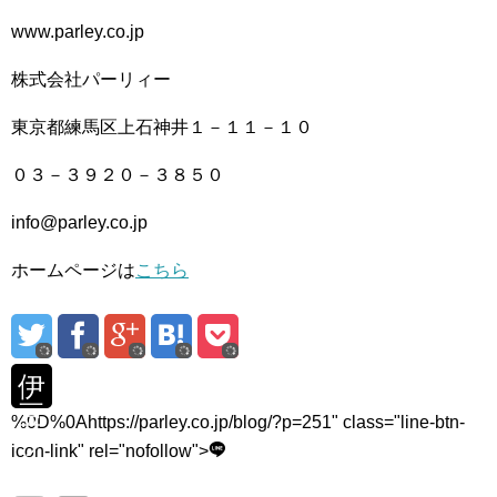
www.parley.co.jp
株式会社パーリィー
東京都練馬区上石神井１－１１－１０
０３－３９２０－３８５０
info@parley.co.jp
ホームページは
こちら
伊
豆
%0D%0Ahttps://parley.co.jp/blog/?p=251" class="line-btn-
ツ
icon-link" rel="nofollow">
ー