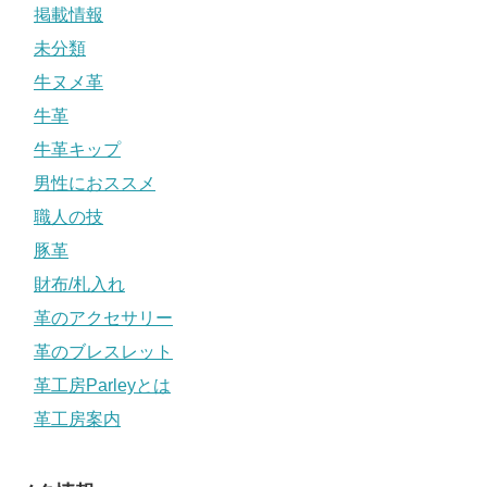
掲載情報
未分類
牛ヌメ革
牛革
牛革キップ
男性におススメ
職人の技
豚革
財布/札入れ
革のアクセサリー
革のブレスレット
革工房Parleyとは
革工房案内