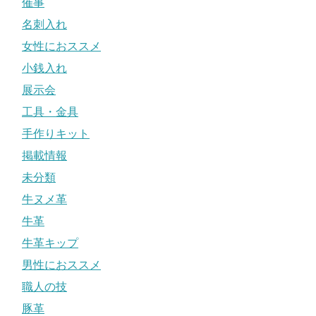
催事
名刺入れ
女性におススメ
小銭入れ
展示会
工具・金具
手作りキット
掲載情報
未分類
牛ヌメ革
牛革
牛革キップ
男性におススメ
職人の技
豚革