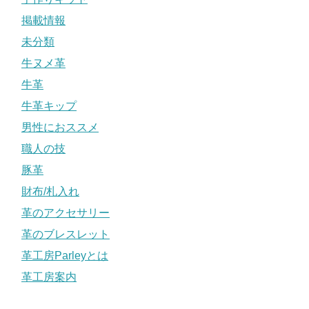
掲載情報
未分類
牛ヌメ革
牛革
牛革キップ
男性におススメ
職人の技
豚革
財布/札入れ
革のアクセサリー
革のブレスレット
革工房Parleyとは
革工房案内