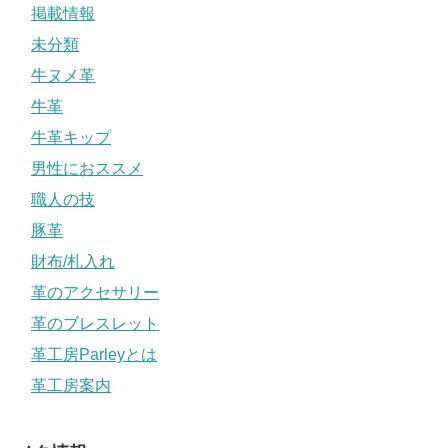
掲載情報
未分類
牛ヌメ革
牛革
牛革キップ
男性におススメ
職人の技
豚革
財布/札入れ
革のアクセサリー
革のブレスレット
革工房Parleyとは
革工房案内