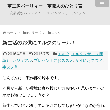
革工房パーリィー 革職人のひとり言
高品質なハンドメイドデザインのレザーアイテム
ホーム
■シリーズ
エルク
新生活のお供にエルクのリール！
2016/4/18
2016/7/5
エルク
,
エルクレザー（鹿
革）
,
カジュアル
,
プレゼントにおススメ
,
女性におススメ
,
牛ヌメ革
こんばんは、製作部の鈴木です。
４月から新しい環境に身を投じた方も多いと思いますがい
かがお過ごしでしょうか？
新生活でバタバタしている時にしてしまいがちなのが忘れ