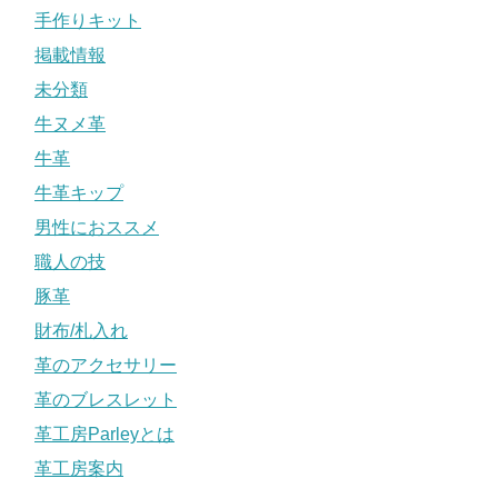
手作りキット
掲載情報
未分類
牛ヌメ革
牛革
牛革キップ
男性におススメ
職人の技
豚革
財布/札入れ
革のアクセサリー
革のブレスレット
革工房Parleyとは
革工房案内