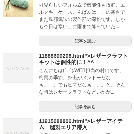
可愛らしいフォルムで機能性も抜群、エ
ルクキーケースこんばんは、この寒さで
また風邪気味の製作部の深松です。しか
も今日は寒い上に雨まで降っていた...
記事を読む
11888699298.html”>レザークラフト
キットは個性的に！^^
こんにちは(^_^)/WEB担当の村山です。
梅雨の季節。外出がメンドーだな
ぁ。。。でもヒマだなぁ。。。と、そん
な時はレザークラフトなどいかが...
記事を読む
11915088806.html”>レザーアイテ
ム 縫製エリア潜入