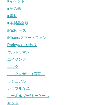
■イベント
■その他
■素材
■革製品全般
iPadケース
iPhone/スマートフォン
Parleyのこだわり
ウルトラマン
エイジング
エルク
エルクレザー（鹿革）
カジュアル
カラフルな革
キーホルダー/キーケース
キット