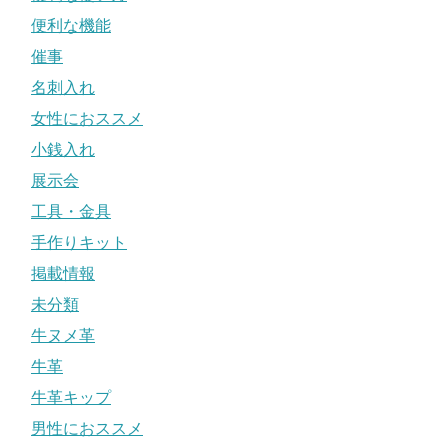
便利な機能
催事
名刺入れ
女性におススメ
小銭入れ
展示会
工具・金具
手作りキット
掲載情報
未分類
牛ヌメ革
牛革
牛革キップ
男性におススメ