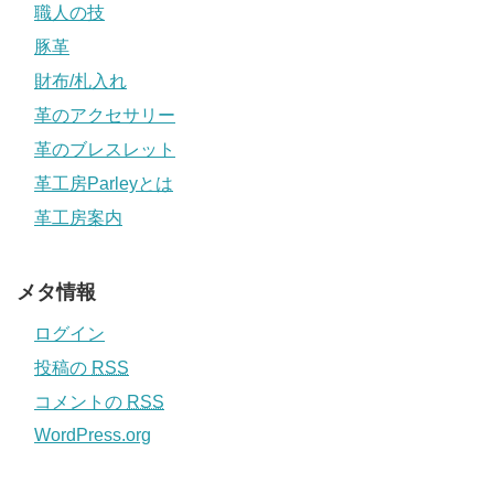
職人の技
豚革
財布/札入れ
革のアクセサリー
革のブレスレット
革工房Parleyとは
革工房案内
メタ情報
ログイン
投稿の
RSS
コメントの
RSS
WordPress.org