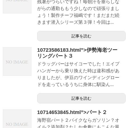
残暑がつらいですね！毎朝汗を垂らしな
がらの通勤ももう少しなので頑張りまし
ょう！製作チーフ福嶋です！まだまだ続
きます潜入シリーズ第３弾！今回は...
記事を読む
10723586183.html”>伊勢海老ツー
リングパート３
ドラッグバーはサイコーでした！エイプ
ハンガーから乗り換えた時は違和感があ
りましたが、伊豆のワインディングロー
ドを走っているうちに身体に馴染ん...
記事を読む
10714653845.html”>パート２
海野宿パート２バイクならガソリン？オ
イル？添加剤？たしか倉敷にもこんな風