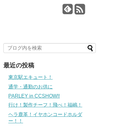
最近の投稿
東京駅エキュート！
通学・通勤のお供に
PARLEY in CCSHOW!!
行け！製作チーフ！飛べ！福嶋！
ヘラ鹿革！イヤホンコードホルダ
ー！！