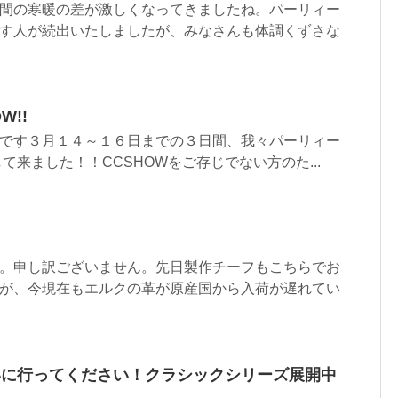
間の寒暖の差が激しくなってきましたね。パーリィー
す人が続出いたしましたが、みなさんも体調くずさな
W!!
です３月１４～１６日までの３日間、我々パーリィー
して来ました！！CCSHOWをご存じでない方のた...
て
。申し訳ございません。先日製作チーフもこちらでお
が、今現在もエルクの革が原産国から入荷が遅れてい
いに行ってください！クラシックシリーズ展開中