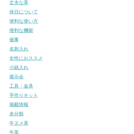
丈夫な革
休日について
便利な使い方
便利な機能
催事
名刺入れ
女性におススメ
小銭入れ
展示会
工具・金具
手作りキット
掲載情報
未分類
牛ヌメ革
牛革