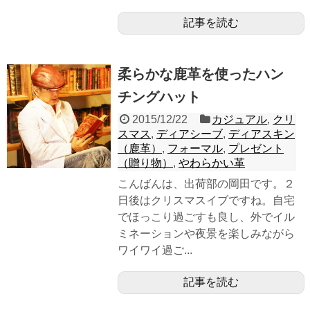
記事を読む
柔らかな鹿革を使ったハン
チングハット
2015/12/22
カジュアル
,
クリ
スマス
,
ディアシーブ
,
ディアスキン
（鹿革）
,
フォーマル
,
プレゼント
（贈り物）
,
やわらかい革
こんばんは、出荷部の岡田です。２
日後はクリスマスイブですね。自宅
でほっこり過ごすも良し、外でイル
ミネーションや夜景を楽しみながら
ワイワイ過ご...
記事を読む