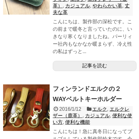
革）
,
カジュアル
,
やわらかい革
,
丈
夫な革
こんにちは、製作部の深松です。こ
の前まで暖冬と言っていたのに、い
きなり寒くなりましたね。パーリィ
ー社内もなかなか暖まらず、冷え性
の私はずっと...
記事を読む
フィンランドエルクの２
WAYベルトキーホルダー
2016/1/12
エルク
,
エルクレ
ザー（鹿革）
,
カジュアル
,
便利な使
い方
,
便利な機能
こんにちは！急に真冬日になってブ
ルブルしている製作部鈴木です。今