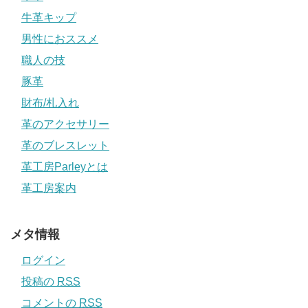
牛革キップ
男性におススメ
職人の技
豚革
財布/札入れ
革のアクセサリー
革のブレスレット
革工房Parleyとは
革工房案内
メタ情報
ログイン
投稿の
RSS
コメントの
RSS