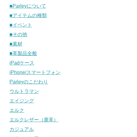
■Parleyについて
■アイテムの種類
■イベント
■その他
■素材
■革製品全般
iPadケース
iPhone/スマートフォン
Parleyのこだわり
ウルトラマン
エイジング
エルク
エルクレザー（鹿革）
カジュアル