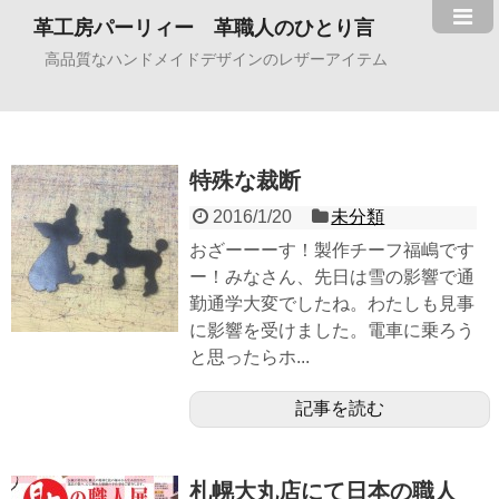
革工房パーリィー 革職人のひとり言
高品質なハンドメイドデザインのレザーアイテム
特殊な裁断
2016/1/20
未分類
おざーーーす！製作チーフ福嶋です
ー！みなさん、先日は雪の影響で通
勤通学大変でしたね。わたしも見事
に影響を受けました。電車に乗ろう
と思ったらホ...
記事を読む
札幌大丸店にて日本の職人