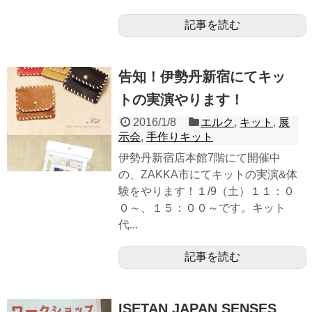
記事を読む
告知！伊勢丹新宿にてキッ
トの実演やります！
2016/1/8
エルク
,
キット
,
展
示会
,
手作りキット
伊勢丹新宿店本館7階にて開催中
の、ZAKKA市にてキットの実演&体
験をやります！１/9（土）１１：０
０～、１５：００～です。キット
代...
記事を読む
ISETAN JAPAN SENSES