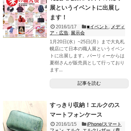
展というイベントに出展し
ます！
2016/1/17
■イベント
,
メディ
ア・広告
,
展示会
1月20日(水）~25日(月）まで大丸札
幌店にて日本の職人展というイベン
トに出展します。パーリィーからは
夏樹さんが販売員として行っており
ます...
記事を読む
すっきり収納！エルクのス
マートフォンケース
2016/1/15
iPhone/スマート
フォン
,
エルク
,
エルクレザー（鹿