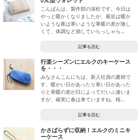
のL型ウォレット
こんばんは、製作部の深松です。今日は
やっと暖かくなりましたが、最近は暖か
いような夜は寒いような寒暖の差が激し
くて、体調など崩していらっしゃら...
記事を読む
行楽シーズンにエルクのキーケース
を・・・
みなさんこんにちは。新入社員の夏樹で
す。暖かい日があったり寒い日があった
りと寒暖の差が日によってだいぶ違いま
すが、確実に春は来ていますね。桜...
記事を読む
かさばらずに収納！エルクのミニキ
ーケース