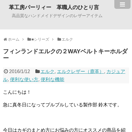
革工房パーリィー 革職人のひとり言
高品質なハンドメイドデザインのレザーアイテム
ホーム
■シリーズ
エルク
フィンランドエルクの２WAYベルトキーホルダ
ー
2016/1/12
エルク
,
エルクレザー（鹿革）
,
カジュア
ル
,
便利な使い方
,
便利な機能
こんにちは！
急に真冬日になってブルブルしている製作部 鈴木です。
今日はカギのまとめ方にお悩みの方にオススメの商品を紹