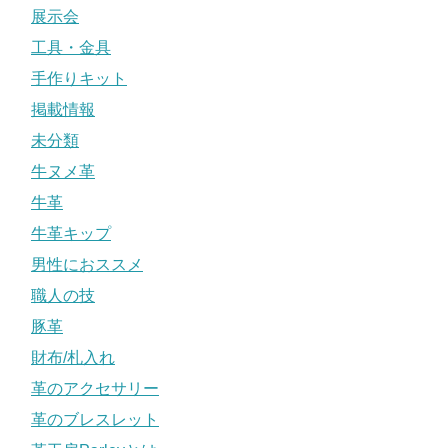
展示会
工具・金具
手作りキット
掲載情報
未分類
牛ヌメ革
牛革
牛革キップ
男性におススメ
職人の技
豚革
財布/札入れ
革のアクセサリー
革のブレスレット