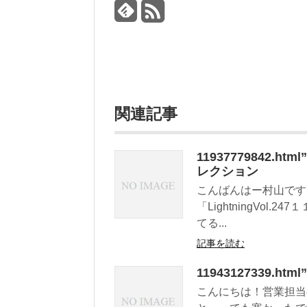
関連記事
11937779842.
レクション
こんばんはー村山です
「LightningVo
てる...
記事を読む
11943127339.ht
こんにちは！営業担当