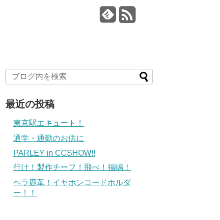
最近の投稿
東京駅エキュート！
通学・通勤のお供に
PARLEY in CCSHOW!!
行け！製作チーフ！飛べ！福嶋！
ヘラ鹿革！イヤホンコードホルダ
ー！！