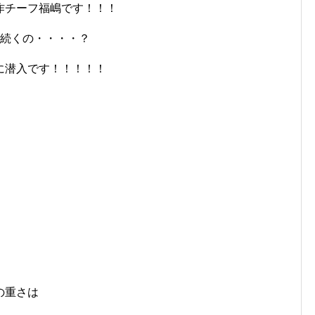
作チーフ福嶋です！！！
(続くの・・・・？
に潜入です！！！！！
！
の重さは