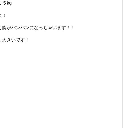
５kg
よ！
と腕がパンパンになっちゃいます！！
も大きいです！