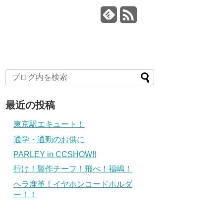
最近の投稿
東京駅エキュート！
通学・通勤のお供に
PARLEY in CCSHOW!!
行け！製作チーフ！飛べ！福嶋！
ヘラ鹿革！イヤホンコードホルダ
ー！！