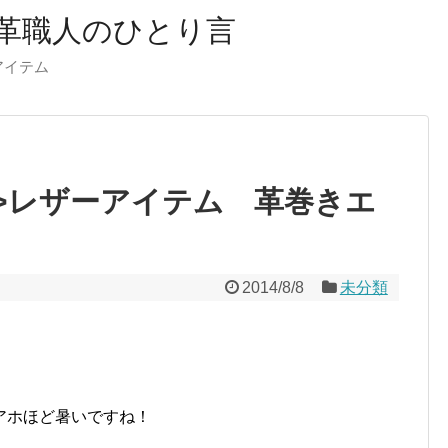
革職人のひとり言
ーアイテム
html”>レザーアイテム 革巻きエ
2014/8/8
未分類
アホほど暑いですね！